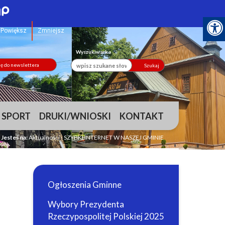
Powiększ
Zmniejsz
Wyszukiwarka
ię do newslettera
Szukaj
 SPORT
DRUKI/WNIOSKI
KONTAKT
Jesteś na:
Aktualności
›
SZYBKI INTERNET W NASZEJ GMINIE
Ogłoszenia Gminne
Wybory Prezydenta
Rzeczypospolitej Polskiej 2025