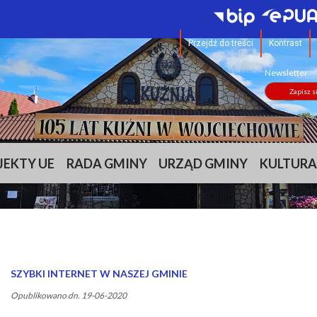
Przejdź do treści
Kontrast
Newsletter
Zapisz s
JEKTY UE
RADA GMINY
URZĄD GMINY
KULTURA
SZYBKI INTERNET W NASZEJ GMINIE
Opublikowano dn. 19-06-2020