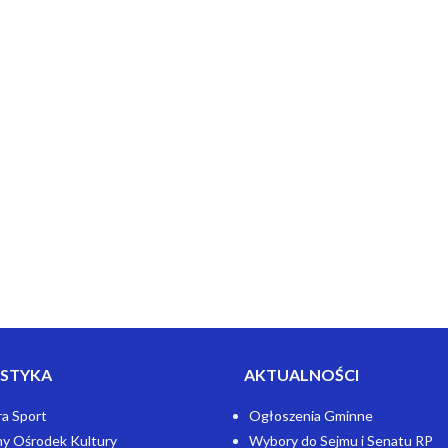
STYKA
AKTUALNOŚCI
ra Sport
Ogłoszenia Gminne
y Ośrodek Kultury
Wybory do Sejmu i Senatu RP