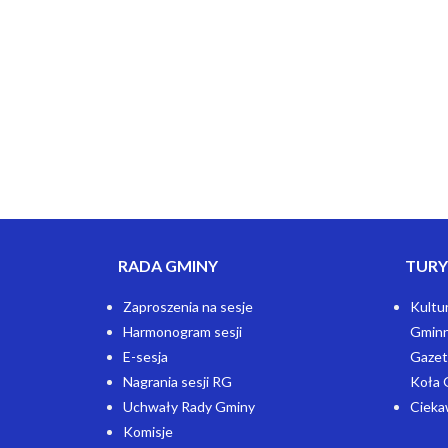
RADA GMINY
TURY
Zaproszenia na sesje
Kultu
Harmonogram sesji
Gminn
E-sesja
Gazet
Nagrania sesji RG
Koła 
Uchwały Rady Gminy
Cieka
Komisje