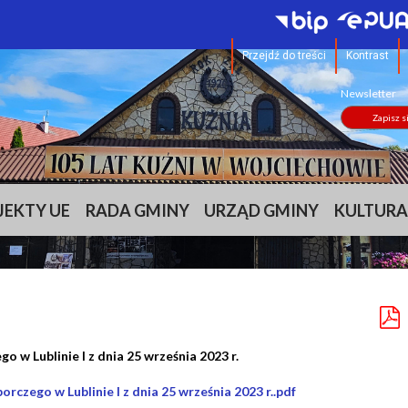
Przejdź do treści
Kontrast
Newsletter
Zapisz s
JEKTY UE
RADA GMINY
URZĄD GMINY
KULTURA
w Lublinie I z dnia 25 września 2023 r.
czego w Lublinie I z dnia 25 września 2023 r..pdf