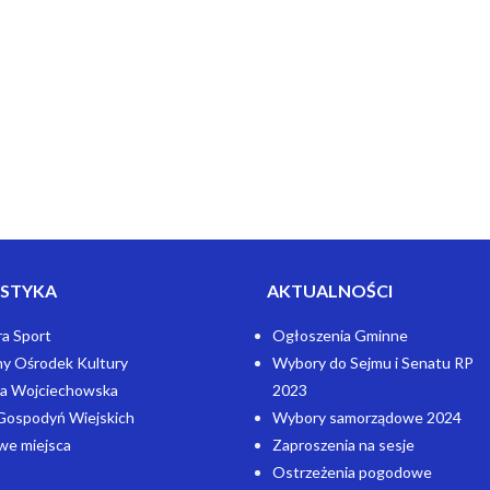
STYKA
AKTUALNOŚCI
ra Sport
Ogłoszenia Gminne
y Ośrodek Kultury
Wybory do Sejmu i Senatu RP
a Wojciechowska
2023
Gospodyń Wiejskich
Wybory samorządowe 2024
we miejsca
Zaproszenia na sesje
Ostrzeżenia pogodowe