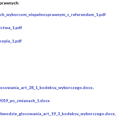
sprawnych:
cych_wyborcom_niepelnosprawnym_z_referendum_1.pdf
ctwa_1.pdf
kopia_1.pdf
losowania_art_28_1_kodeksu_wyborczego.docx,
2019_po_zmianach_1.docx
obwodzie_glosowania_art_19_3_kodeksu_wyborczego.docx,