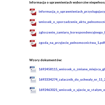
Informacja o uprawnieniach wyborców niepełno
informacja_o_uprawnieniach_przysluguja
wniosek_o_sporzadzenie_aktu_pelnomocni
zgloszenie_zamiaru_korespondencyjnego_
zgoda_na_przyjecie_pelnomocnictwa_1.pdf
Wzory dokumentów:
1692458115_wniosek_o_zmiane_miejsca_g
1693334274_zalacznik_do_uchwaly_nr_11_
1692463021_wniosek_o_ujecie_w_stalym_