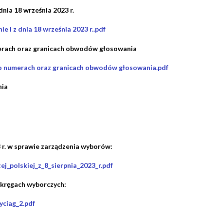
dnia 18 września 2023 r.
 I z dnia 18 września 2023 r..pdf
rach oraz granicach obwodów głosowania
 numerach oraz granicach obwodów głosowania.pdf
nia
 r. w sprawie zarządzenia wyborów:
j_polskiej_z_8_sierpnia_2023_r.pdf
okręgach wyborczych:
ciag_2.pdf