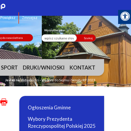
Powiększ
Zmniejsz
Wyszukiwarka
ię do newslettera
Szukaj
 SPORT
DRUKI/WNIOSKI
KONTAKT
Jesteś na:
Aktualności
›
Wybory do Sejmu i Senatu RP 2023
Ogłoszenia Gminne
Wybory Prezydenta
Rzeczypospolitej Polskiej 2025