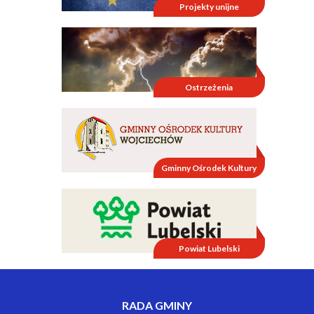
Projekty unijne
Ostrzeżenia
Gminny Ośrodek Kultury
Powiat Lubelski
RADA GMINY