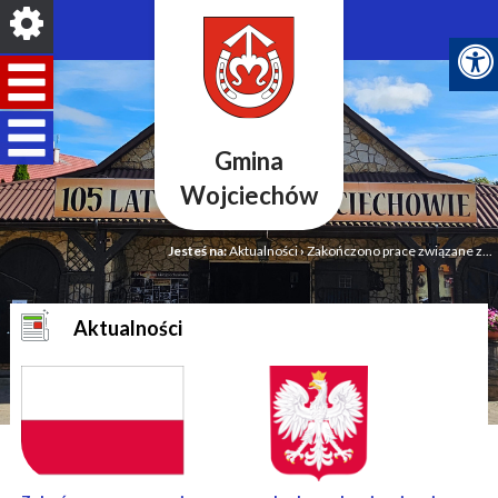
Gmina
Wojciechów
Jesteś na:
Aktualności
›
Zakończono prace związane z...
Aktualności