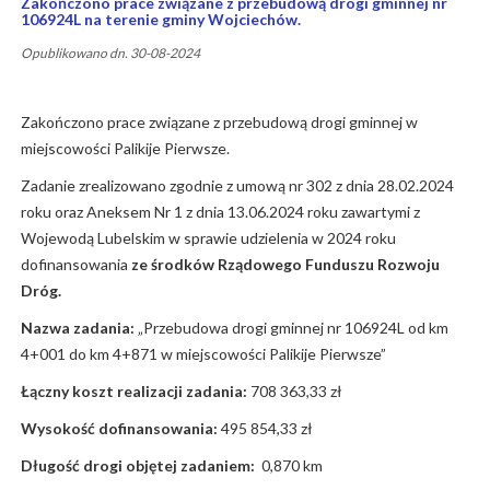
Zakończono prace związane z przebudową drogi gminnej nr
106924L na terenie gminy Wojciechów.
Opublikowano dn. 30-08-2024
Zakończono prace związane z przebudową drogi gminnej w
miejscowości Palikije Pierwsze.
Zadanie zrealizowano zgodnie z umową nr 302 z dnia 28.02.2024
roku oraz Aneksem Nr 1 z dnia 13.06.2024 roku zawartymi z
Wojewodą Lubelskim w sprawie udzielenia w 2024 roku
dofinansowania
ze środków Rządowego Funduszu Rozwoju
Dróg.
Nazwa zadania:
„Przebudowa drogi gminnej nr 106924L od km
4+001 do km 4+871 w miejscowości Palikije Pierwsze”
Łączny koszt realizacji zadania:
708 363,33 zł
Wysokość dofinansowania:
495 854,33 zł
Długość drogi objętej zadaniem:
0,870 km