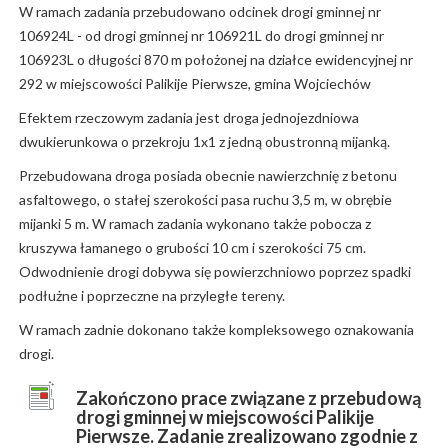
W ramach zadania przebudowano odcinek drogi gminnej nr
106924L - od drogi gminnej nr 106921L do drogi gminnej nr
106923L o długości 870 m położonej na działce ewidencyjnej nr
292 w miejscowości Palikije Pierwsze, gmina Wojciechów
Efektem rzeczowym zadania jest droga jednojezdniowa
dwukierunkowa o przekroju 1x1 z jedną obustronną mijanką.
Przebudowana droga posiada obecnie nawierzchnię z betonu
asfaltowego, o stałej szerokości pasa ruchu 3,5 m, w obrębie
mijanki 5 m. W ramach zadania wykonano także pobocza z
kruszywa łamanego o grubości 10 cm i szerokości 75 cm.
Odwodnienie drogi dobywa się powierzchniowo poprzez spadki
podłużne i poprzeczne na przyległe tereny.
W ramach zadnie dokonano także kompleksowego oznakowania
drogi.
Zakończono prace związane z przebudową
drogi gminnej w miejscowości Palikije
Pierwsze. Zadanie zrealizowano zgodnie z