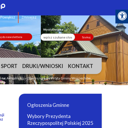
Powiększ
Zmniejsz
Wyszukiwarka
ię do newslettera
Szukaj
 SPORT
DRUKI/WNIOSKI
KONTAKT
ś na:
Aktualności
›
Obwieszczenie Wójta Gminy Wojciechów...
Ogłoszenia Gminne
sji
Wybory Prezydenta
ez
Rzeczypospolitej Polskiej 2025