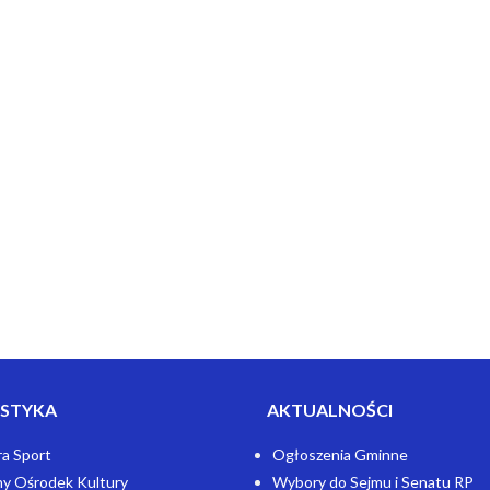
STYKA
AKTUALNOŚCI
ra Sport
Ogłoszenia Gminne
y Ośrodek Kultury
Wybory do Sejmu i Senatu RP