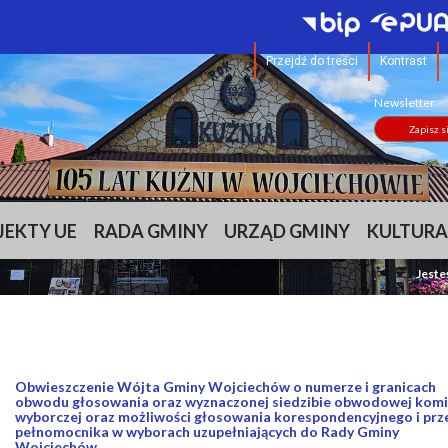
Przejdź do treści
Kontrast
Newsletter
Zapisz s
JEKTY UE
RADA GMINY
URZĄD GMINY
KULTURA
Jeste
Obwieszczenie Wójta Gminy Wojciechów o numerze i granicach
obwodu głosowania oraz wyznaczonej siedzibie obwodowej komi
wyborczej oraz możliwości głosowania korespondencyjnego i prz
pełnomocnika w wyborach uzupełniających do Rady Gminy
Wojciechów