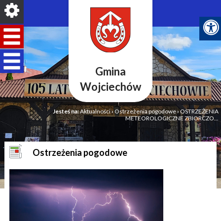
Gmina
Wojciechów
Jesteś na:
Aktualności
›
Ostrzeżenia pogodowe
›
OSTRZEŻENIA
METEOROLOGICZNE ZBIORCZO...
Ostrzeżenia pogodowe